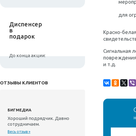
меропр
для ог
Диспенсер
в
Красно-белая
подарок
свидетельст
Сигнальная л
До конца акции:
повреждения.
и т.д.
ОТЗЫВЫ КЛИЕНТОВ
БИГМЕДИА
н
Хороший подрядчик. Давно
сотрудничаем.
Весь отзыв »