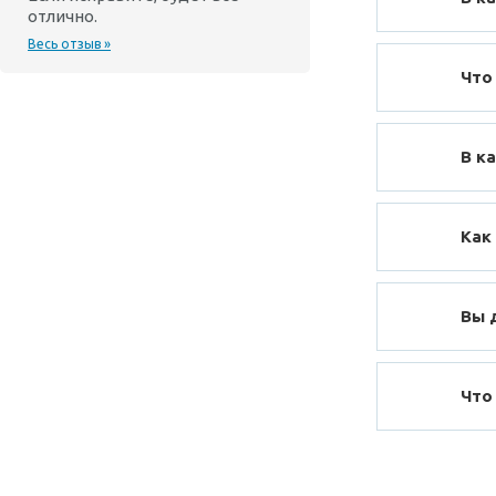
отлично.
Весь отзыв »
Что
В к
Как
Вы 
Что