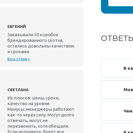
ЕВГЕНИЙ
Заказывали 30 коробок
ОТВЕТ
брендированного скотча,
остались довольны качеством
и сроками.
Весь отзыв »
В к
Мож
СВЕТЛАНА
Из плюсов: цены, сроки,
качество на уровне.
Минусы: менеджеры работают
Чем
как-то через силу. Могут долго
отвечать, могут не
перезвонить, хотя обещали.
Если исправите, будет все
В к