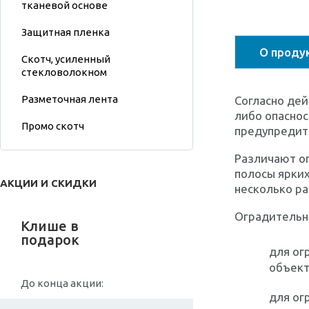
тканевой основе
Защитная пленка
О проду
Скотч, усиленный
стекловолокном
Разметочная лента
Согласно дей
либо опасно
Промо скотч
предупредит
Различают о
полосы ярких
АКЦИИ И СКИДКИ
несколько ра
Оградительн
Клише в
подарок
для ог
объект
До конца акции:
для ог