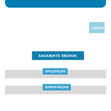
НАВЕРХ
Звоните по бесплатному номеру
8 (800) 5000 964
ПРОДУКЦИЯ
ИНФОРМАЦИЯ
ТПК Клейкие ленты © Краснодар, 2010-2026
Пользовательское соглашение