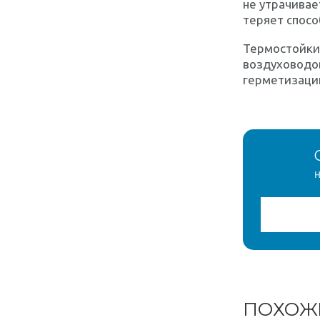
не утрачивае
теряет спос
Термостойки
воздуховодов
герметизаци
н
ПОХОЖ