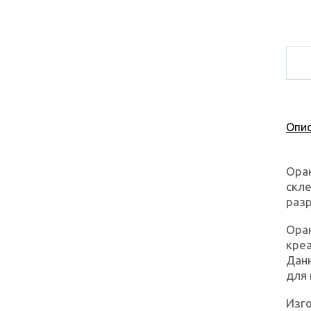
Опис
Оран
скле
разр
Оран
креа
Данн
для 
Изго