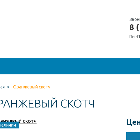
Звон
8 
Пн.-П
ная
>
Оранжевый скотч
РАНЖЕВЫЙ СКОТЧ
Цен
наличии