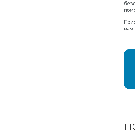
безо
помо
При
вам 
П