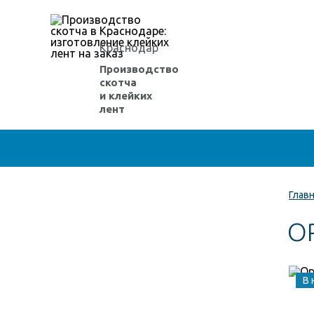
Краснодар
Производство
скотча
и клейких
лент
Глав
О
В 