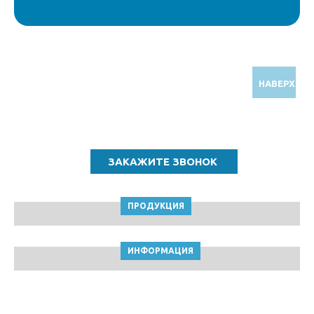
НАВЕРХ
Звоните по бесплатному номеру
8 (800) 5000 964
ПРОДУКЦИЯ
ИНФОРМАЦИЯ
ТПК Клейкие ленты © Краснодар, 2010-2026
Пользовательское соглашение