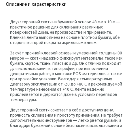
Описание и характеристики
Двухсторонний скотч на бумажной основе 48 мм х 10 м —
практичное решение для склеивания различных
поверхностей дома, на производстве и при ремонте.
Клейкая лента выполнена на основе плотной бумаги, обе
стороны которой покрыты акриловым клеем.
За счёт прочной клеевой основы и умеренной толщины 80
микрон — скотч надежно фиксирует материалы, такие как
бумага, картон, ткань, пластик и др. Он отлично подходит
для использования в типографии, при выполнении
декоративных работ, в монтаже POS-материалов, а также
при проклейке упаковки. Благодаря температурному
диапазону эксплуатации от -20 до +80 C и рекомендуемой
температуре нанесения от +10 C, лента надежно
приклеивается и держится даже в условиях перепадов
температуры.
Двусторонний скотч сочетает в себе доступную цену,
прочность склеивания и простоту применения. Не требует
дополнительных инструментов — легко рвётся руками, а
благодаря бумажной основе безопасен в использовании и